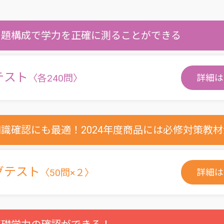
問題構成で学力を正確に測ることができる
テスト
〈各240問〉
詳細は
識確認にも最適！2024年度商品には必修対策教
グテスト
〈50問×２〉
詳細は