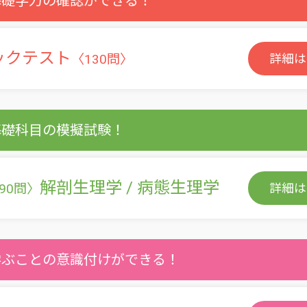
基礎学力の確認ができる！
ックテスト
〈130問〉
詳細は
基礎科目の模擬試験！
解剖生理学 / 病態生理学
90問〉
詳細は
学ぶことの意識付けができる！