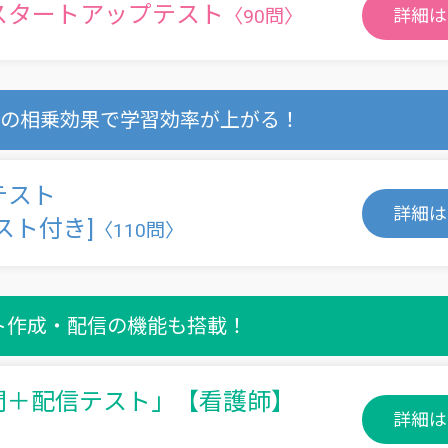
スタートアップテスト
〈90問〉
詳細は
試験との相乗効果で学習効率が上がる！
テスト
詳細は
スト付き]
〈110問〉
ト作成・配信の機能も搭載！
問＋配信テスト」
【看護師】
詳細は
】