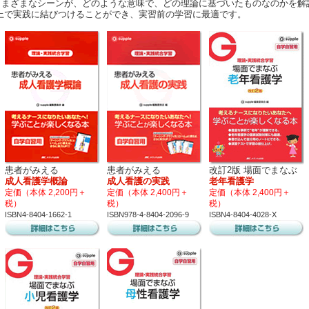
さまざまなシーンが、どのような意味で、どの理論に基づいたものなのかを解
上で実践に結びつけることができ、実習前の学習に最適です。
患者がみえる
患者がみえる
改訂2版 場面でまなぶ
成人看護学概論
成人看護の実践
老年看護学
定価（本体 2,200円＋
定価（本体 2,400円＋
定価（本体 2,400円＋
税）
税）
税）
ISBN4-8404-1662-1
ISBN978-4-8404-2096-9
ISBN4-8404-4028-X